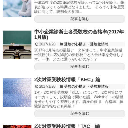
平成29年度の2次筆記試験が終わって1か月が経ち、発
表が迫ってくる時期となりました。 そろそろ来年度受
験に向けて、説明会の参加...
記事を読む
中小企業診断士各受験校の合格率(2017年
1月版)
2017/1/20
受験の心構え・受験校情報
2017年1月時点の最新データを使って、中小企業診断
士試験(主に2次試験)の受験校ごとの合格率を分析しま
す。一体、どこに通うがいいのか！？
記事を読む
2次対策受験校情報「KEC」編
2017/1/20
受験の心構え・受験校情報
1次・2次対策受験校「KEC」について、2次対策にフ
ォーカスして、説明会で聞いた話、Webサイトの情報
を分かりやすく整理します。講座の費用、合格率、体
験講義情報なども掲載！
記事を読む
2次対策受験校情報「TAC」編