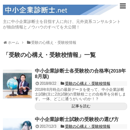
主に中小企業診断士を目指す人に向け、元外資系コンサルタント
が独自情報とノウハウのすべてを大公開！
ホーム
受験の心構え・受験校情報
「
受験の心構え・受験校情報
」
一覧
中小企業診断士各受験校の合格率(2018年
8月版)
2018/8/22
受験の心構え・受験校情報
2018年8月時点の最新データを使って、中小企業診断
士試験(主に2次試験)の受験校ごとの合格率を分析しま
す。一体、どこに通うがいいのか！？
記事を読む
中小企業診断士試験の受験校の選び方
2017/12/3
受験の心構え・受験校情報