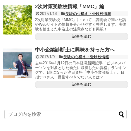
2次対策受験校情報「MMC」編
2017/1/18
受験の心構え・受験校情報
2次対策受験校「MMC」について、説明会で聞いた話
やWebサイトの情報を分かりやすく整理します。実体
験も踏まえた申込上の注意点なども掲載！
記事を読む
中小企業診断士に興味を持った方へ
2017/1/9
受験の心構え・受験校情報
去年2016年1月12日の日本経済新聞記事「ビジネスパ
ーソンを対象とした新たに取得したい資格」ランキン
グで、1位になった注目資格「中小企業診断士」。目
指すべき人、目指すべきでない人とは？
記事を読む